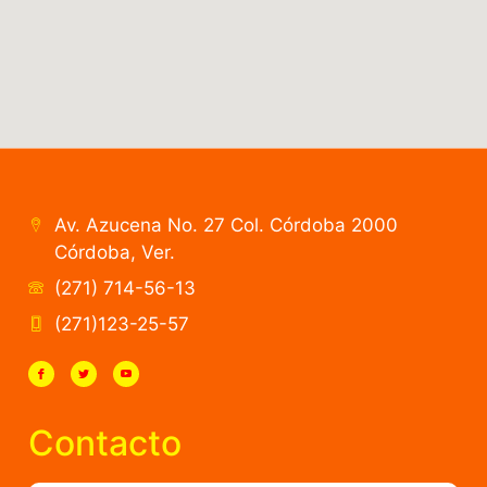
Av. Azucena No. 27 Col. Córdoba 2000
Córdoba, Ver.
(271) 714-56-13
(271)123-25-57
Contacto