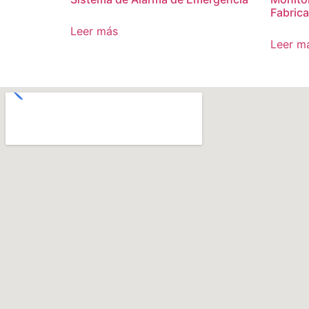
Fabric
Leer más
Leer m