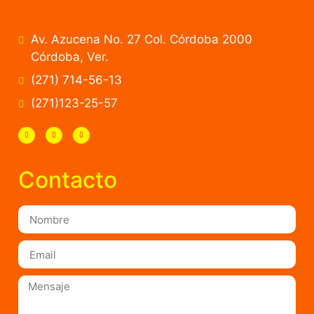
Av. Azucena No. 27 Col. Córdoba 2000
Córdoba, Ver.
(271) 714-56-13
(271)123-25-57
Contacto