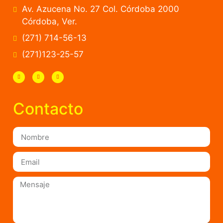
Av. Azucena No. 27 Col. Córdoba 2000
Córdoba, Ver.
(271) 714-56-13
(271)123-25-57
Contacto