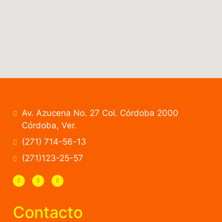
Av. Azucena No. 27 Col. Córdoba 2000
Córdoba, Ver.
(271) 714-56-13
(271)123-25-57
Contacto