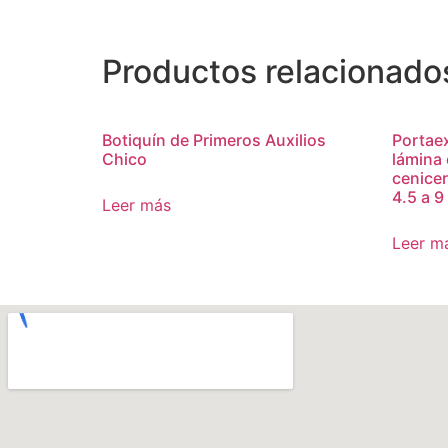
Productos relacionado
Botiquín de Primeros Auxilios
Portaex
Chico
lámina
cenicer
4.5 a 9
Leer más
Leer m