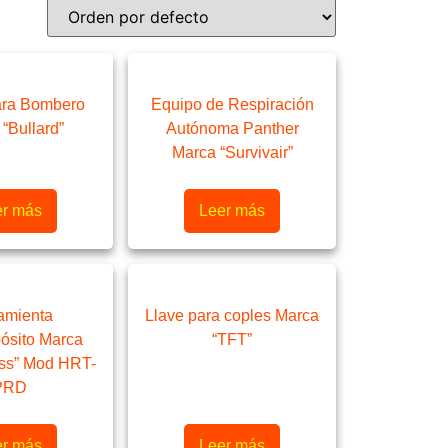
ara Bombero
Equipo de Respiración
“Bullard”
Autónoma Panther
Marca “Survivair”
er más
Leer más
amienta
Llave para coples Marca
pósito Marca
“TFT”
ass” Mod HRT-
PRD
er más
Leer más