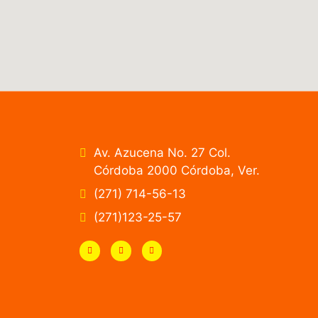
Av. Azucena No. 27 Col.
Córdoba 2000 Córdoba, Ver.
(271) 714-56-13
(271)123-25-57