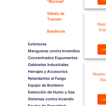
“Worman”
Silbato de
Transito
Masc
Eva
Banderola
Extintores
Le
Mangueras contra Incendios
Concentrados Espumantes
Gabinetes Industriales
Herrajes y Accesorios
Modelo
Retardantes al Fuego
Nom
Equipo de Bombero
Detección de Humo y Gas
Sistemas contra Incendio
Le
Equipo de Seguridad