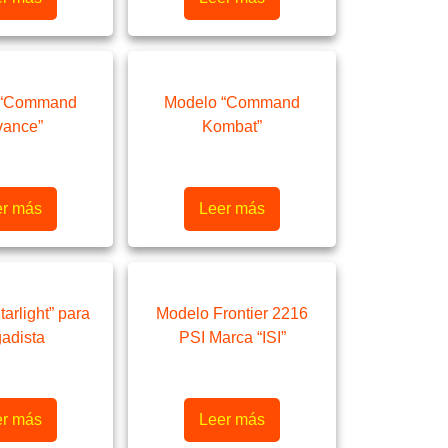
 “Command
Modelo “Command
vance”
Kombat”
er más
Leer más
arlight” para
Modelo Frontier 2216
gadista
PSI Marca “ISI”
er más
Leer más