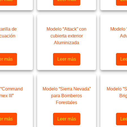
arilla de
Modelo “Attack” con
Modelo
cuación
cubierta exterior
Ad
Aluminizada
er más
Leer más
Le
 “Command
Modelo “Sierra Nevada”
Modelo “St
ex III”
para Bomberos
Bri
Forestales
er más
Leer más
Le