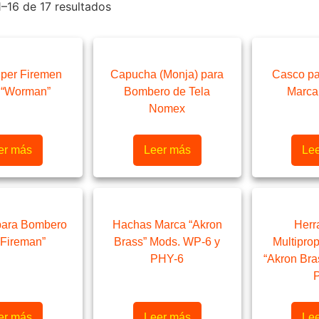
–16 de 17 resultados
per Firemen
Capucha (Monja) para
Casco p
 “Worman”
Bombero de Tela
Marca 
Nomex
er más
Leer más
Le
para Bombero
Hachas Marca “Akron
Herr
“Fireman”
Brass” Mods. WP-6 y
Multipro
PHY-6
“Akron Br
er más
Leer más
Le