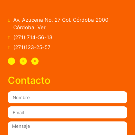
Av. Azucena No. 27 Col. Córdoba 2000
Córdoba, Ver.
(271) 714-56-13
(271)123-25-57
Contacto