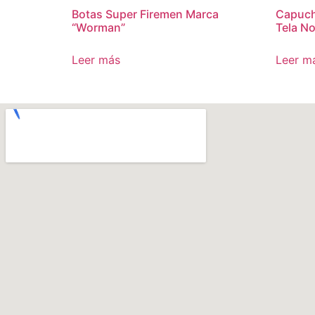
Botas Super Firemen Marca
Capuch
“Worman”
Tela N
Leer más
Leer m