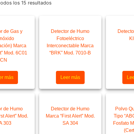
odos los 15 resultados
or de Gas y
Detector de Humo
Detect
nóxido
Fotoeléctrico
K
ción) Marca
Interconectable Marca
ert” Mod. 6C01
“BRK” Mod. 7010-B
CN
er más
Leer más
Le
or de Humo
Detector de Humo
Polvo Q
st Alert” Mod.
Marca “First Alert” Mod.
Tipo “AB
A 303
SA 304
Fosfato 
(Cert