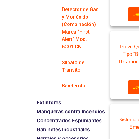
Detector de Gas
Le
y Monóxido
(Combinación)
Marca “First
Alert” Mod.
6C01 CN
Polvo Q
Tipo “
Bicarbon
Silbato de
Transito
Banderola
Le
Extintores
Mangueras contra Incendios
Sistema 
Concentrados Espumantes
Eme
Gabinetes Industriales
Herrajes y Accesorios