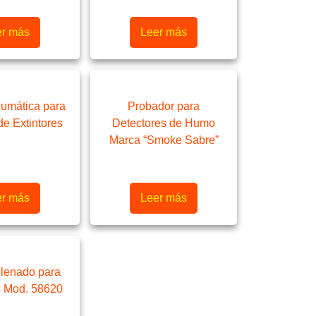
er más
Leer más
umática para
Probador para
de Extintores
Detectores de Humo
Marca “Smoke Sabre”
er más
Leer más
llenado para
s Mod. 58620