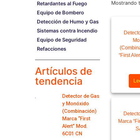
Mostrando t
Retardantes al Fuego
Equipo de Bombero
Detección de Humo y Gas
Sistemas contra Incendio
Detect
Equipo de Seguridad
Mo
(Combina
Refacciones
“First Al
Artículos de
tendencia
Le
Detector de Gas
y Monóxido
(Combinación)
Detect
Marca “First
Marca “Fir
Alert” Mod.
S
6C01 CN