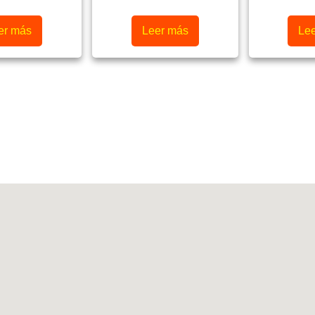
er más
Leer más
Le