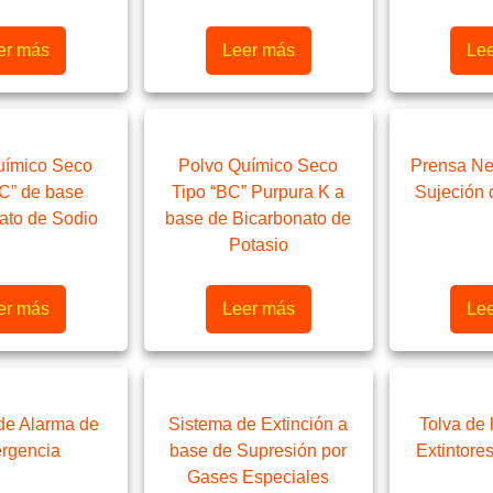
er más
Leer más
Le
uímico Seco
Polvo Químico Seco
Prensa Ne
BC” de base
Tipo “BC” Purpura K a
Sujeción 
ato de Sodio
base de Bicarbonato de
Potasio
er más
Leer más
Le
de Alarma de
Sistema de Extinción a
Tolva de 
rgencia
base de Supresión por
Extintore
Gases Especiales