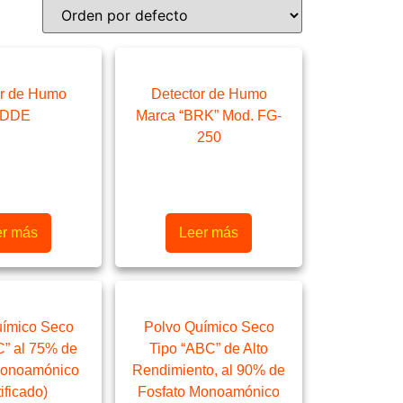
or de Humo
Detector de Humo
IDDE
Marca “BRK” Mod. FG-
250
er más
Leer más
uímico Seco
Polvo Químico Seco
C” al 75% de
Tipo “ABC” de Alto
Monoamónico
Rendimiento, al 90% de
ificado)
Fosfato Monoamónico