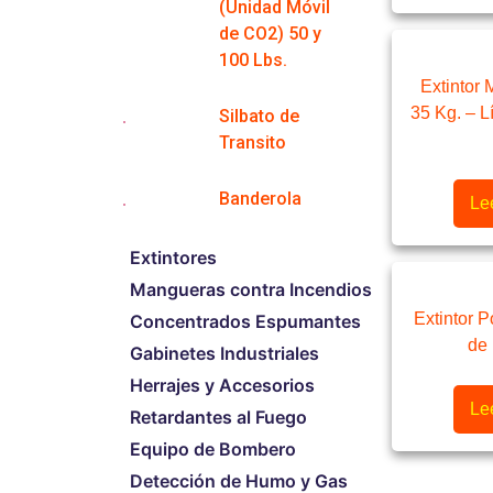
(Unidad Móvil
de CO2) 50 y
100 Lbs.
Extintor
35 Kg. – L
Silbato de
Transito
Banderola
Le
Extintores
Mangueras contra Incendios
Extintor P
Concentrados Espumantes
de
Gabinetes Industriales
Herrajes y Accesorios
Le
Retardantes al Fuego
Equipo de Bombero
Detección de Humo y Gas