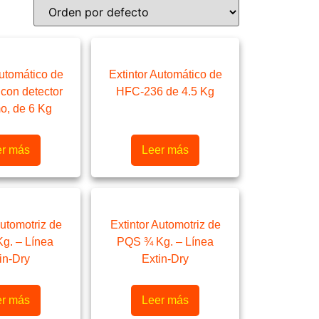
Automático de
Extintor Automático de
con detector
HFC-236 de 4.5 Kg
o, de 6 Kg
er más
Leer más
Automotriz de
Extintor Automotriz de
g. – Línea
PQS ¾ Kg. – Línea
in-Dry
Extin-Dry
er más
Leer más