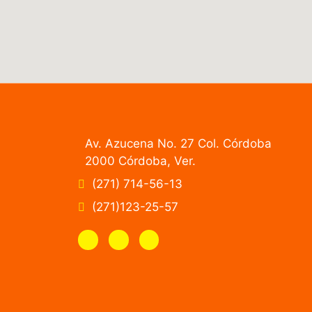
Av. Azucena No. 27 Col. Córdoba
2000 Córdoba, Ver.
(271) 714-56-13
(271)123-25-57