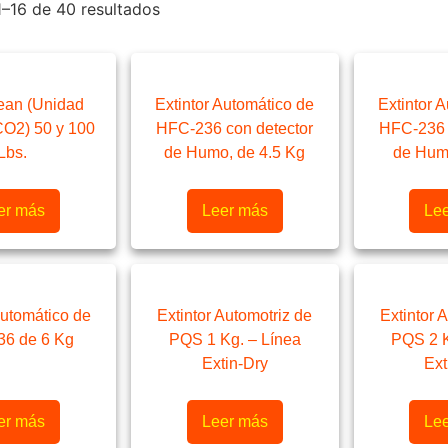
–16 de 40 resultados
lean (Unidad
Extintor Automático de
Extintor 
CO2) 50 y 100
HFC-236 con detector
HFC-236 
Lbs.
de Humo, de 4.5 Kg
de Hum
er más
Leer más
Le
Automático de
Extintor Automotriz de
Extintor 
6 de 6 Kg
PQS 1 Kg. – Línea
PQS 2 K
Extin-Dry
Ext
er más
Leer más
Le