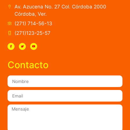
Av. Azucena No. 27 Col. Córdoba 2000
Córdoba, Ver.
(271) 714-56-13
(271)123-25-57
Contacto