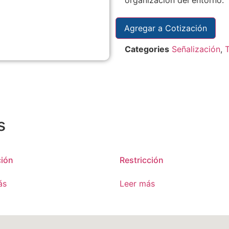
Agregar a Cotización
Categories
Señalización
,
s
ción
Restricción
ás
Leer más