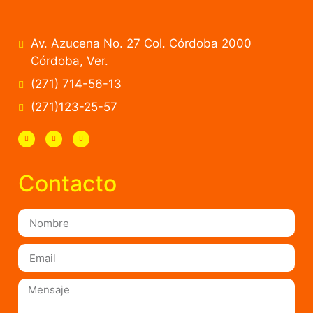
Av. Azucena No. 27 Col. Córdoba 2000
Córdoba, Ver.
(271) 714-56-13
(271)123-25-57
Contacto