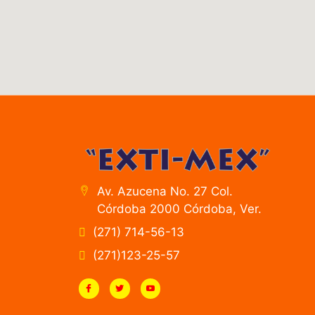
Av. Azucena No. 27 Col.
Córdoba 2000 Córdoba, Ver.
(271) 714-56-13
(271)123-25-57