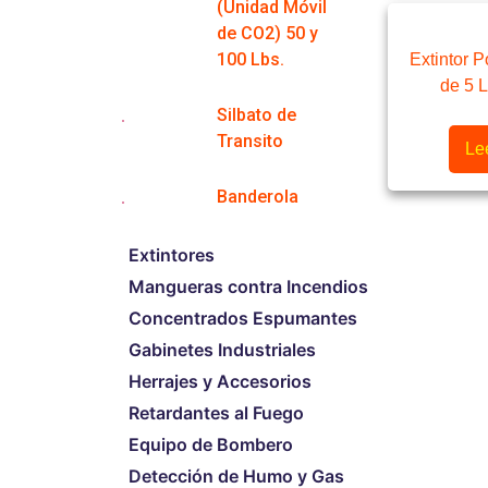
(Unidad Móvil
de CO2) 50 y
100 Lbs.
Extintor P
de 5 
Silbato de
Transito
Le
Banderola
Extintores
Mangueras contra Incendios
Concentrados Espumantes
Gabinetes Industriales
Herrajes y Accesorios
Retardantes al Fuego
Equipo de Bombero
Detección de Humo y Gas