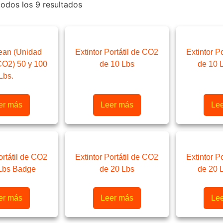
odos los 9 resultados
lean (Unidad
Extintor Portátil de CO2
Extintor P
CO2) 50 y 100
de 10 Lbs
de 10 
Lbs.
er más
Leer más
Le
ortátil de CO2
Extintor Portátil de CO2
Extintor P
Lbs Badge
de 20 Lbs
de 20 
er más
Leer más
Le