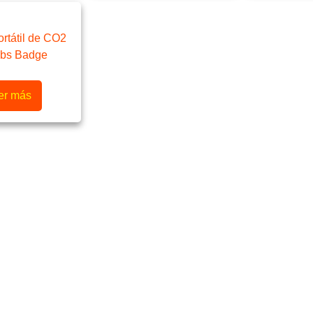
ortátil de CO2
Lbs Badge
er más