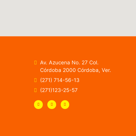
Av. Azucena No. 27 Col.
Córdoba 2000 Córdoba, Ver.
(271) 714-56-13
(271)123-25-57